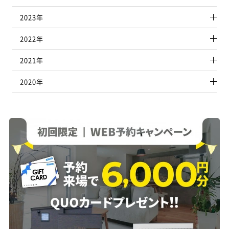
電を設置するデメリット 設置後に後悔しない
可動部がないため壊れにくく、10年や15年では
に荷重がかかりにくいのが特徴です。 そのた
陽光発電（10kW未満）の事業計画認定申請に必
検討しましょう。 屋根の形状に制約がつく場
ために、新築時に太陽光発電を搭載するデメリ
破損しません。家電のように頻繁な修理・交換
め、既存の住宅への後付け設置や、太陽光発電
要な書類は、以下のとおりです。 ・登記謄本
合がある 太陽光発電設備を十分に機能させる
2023年
福山店
福山北店
ットもしっかりとチェックしておきましょう。
を必要とせず、低コストで長く運用できます。
と併用して設置もできます。 ただし、水漏れ・
（新規で未登記の場合は「確認済証」と「契約書
ためには、パネルの大きさと方角が重要です。
固定資産税がかかるケースもある 屋根と一体
太陽光は発電システムのなかでも効率が良い
凍結の心配があります。 空気集熱式 空気集熱
類」） ・電力会社の接続同意書のコピー 構造図
出力を確保するために、屋根の形状が指定され
型の太陽光発電装置を設置した場合、屋根の一
0120-084-330
084-966-9181
2022年
太陽光は、石炭・原子力・火力など他の発電設備
式とは、空気を集熱器に取り入れて、温めた空
（標準構造図と異なる場合） ・配線図（標準配
る可能性があります。 切妻屋根や片流れ屋根は
部とみなされて住宅評価の対象となります。 つ
と比べて発電にかかるコストが少なくて済み
気を循環させるシステムで、空気集熱式も給湯
線図と異なる場合） ・委任状および印鑑証明
太陽光発電に適していますが、寄屋根は発電量
まり、住宅評価額をもとに算出される固定資産
ます。さらに設置してさえおけば発電し続ける
や床暖房に利用できます。 集熱器に集めた空気
（設置業者などに代行してもらう場合） 電力会
が落ちます。 搭載できるパネルが小さくなるた
2021年
萩･長門店
益田店
税が上がるおそれがあるのです。 後付けでは、
ため、あらゆる発電システムのなかで低コスト
をそのまま暖房に利用するため、利用効率が高
社の接続同意書とは 事業計画認定を受けるた
めです。 また、屋根の向きや角度の指定によ
屋根に設置した架台に太陽光パネルを取り付
で発電できるシステムだといえます。 3. 太
いのも特徴の1つです。 空気を利用したシステ
めには、電力会社へ接続申し込みをしておかな
り、間取りが影響を受ける場合もあります。
0120-134-938
0120-335-938
けるスタイルがほとんどです。 架台設置は住宅
2020年
陽光発電の導入で得られるメリット 太陽光発
ムなので、水漏れや凍結の心配がありません。
ければなりません。 接続同意書は、経済産業省
4. 平屋ならではの太陽光発電のメリット 平屋
に含まれず、固定資産税はかかりません。 メー
電を導入すると、4つのメリットが得られます。
空気集熱式の場合は、夏場に室内の暖かい空気
への申請時の必要書類に含まれているため、事
には、2階建て住宅では得られない太陽光発電
カーが限定され、設置コストが割高になるケー
それぞれを詳しく解説します。 電気代を節約
を外へ排出したり、夜間の冷気を取り入れたり
萩本社
前に取得しておく必要があります。 接続同意書
のメリットがあります。 平屋ならではのメリッ
スもある 現在、数多くの太陽光発電設備メーカ
できる 太陽光発電で創り出した電力は、日々の
して、冷房として利用できるタイプもあるのが
の取得には、時間を要します。 事業計画認定の
トを3つ、解説します。 大きな太陽光パネルを
ーが存在しています。 しかし、ハウスメーカー
生活で利用できます。これを「自家消費」と呼び
液体集熱式と異なる点です。 空気集熱式の場合
申請希望日から時間を逆算し、余裕を持って申
0838-22-1394
搭載できる 同じ延べ床面積の住宅を建てた場
のなかには、取り扱う設備のメーカーを限定し
ます。自家消費すると電力会社から買電する電
は、屋根や壁面に設置するため、ダクトを施工
し込むようにしましょう。 4. 設備認定（事業
合、平屋は2階建て住宅より屋根の面積が大き
ているところがあるため、新築時の導入では自
力量が減り、電気代が下がります。さらに電力
するためのスペースが必要になりますが、家の
計画認定）の申請方法 ここでは、事業計画認定
くなります。 平屋は屋根が広い分、2階建て住
由に選べないかもしれません。 メーカーが限定
購入時にかかる「再エネ賦課金」の節約にもつ
設計段階で一体化したデザインにするため後
の申請方法を具体的に解説します。 手続きに不
宅より多くの太陽光パネルの設置が可能です。
されると、比較検討の幅も狭まります。 結果的
ながります。 売電収入が得られる 太陽光で発
付け感がありません。 3. 太陽光熱利用シス
備やミスが生じないようしっかりチェックし
太陽光発電システムによる発電量は、設置して
に、設置コストが割高になってしまうケースも
電した電力を自家消費し、さらに余った電力は
テムを導入するメリット 太陽光熱利用システ
てください。 ①電子申請ページで登録IDを取
いるパネルの数に比例します。 平屋の大きな屋
あるでしょう。 4. 新築の太陽光発電における
電力会社に販売して収入にできます。電力の買
ムを導入するメリットを解説します。 環境に
得・ログイン 申請は、経済産業省の再生可能エ
根に十分な数の太陽光パネルを設置すれば、必
設置費用の目安 ここでは、新築時に太陽光発電
取価格は10年間一定になる「固定買取制度」が
優しい 太陽光熱利用システムは太陽熱を利用
ネルギー電子申請ページから行います。 マイペ
然的に発電量が増え売電収入も高まる可能性
設備を設置した際の初期費用や維持・メンテナ
運用されており、この10年間で設置にかかる初
してお湯や温風を作り出す設備です。 太陽熱は
ージのメニューにある「ログイン」をクリック
があります。 2階建てよりメンテナンス費用を
ンス費を紹介します。 新築設置の初期費用 資
期費用の回収も可能です。 停電時も電力を確
何度でも繰り返し使える再生可能エネルギー
しましますが、旧制度で登録者IDがある場合は
抑えられる 太陽光パネルを設置すると、定期的
源エネルギー庁の調査によると、住宅⽤太陽光
保できる 停電しても、太陽光パネルが発電した
であり、地球に負担をかけにくいという特徴が
そちらを入力してください。 登録者IDがない場
にメンテナンスが必要になります。 メンテナン
発電設備の2022年の新築時設置費用の平均は、
電力を使える点もメリットです。日中、太陽が
あります。 地球温暖化の原因となる温室効果ガ
合は、新規登録が必要です。 新規登録時に使用
スコストを抑えやすい点も、平屋ならではのメ
26.1万円/kWでした。 3kW導入すると約78.3万
出ている時間帯なら電力会社からの通電が止
スの1つである二酸化炭素の排出削減にもつな
する事業者名は、電力会社と契約する人と同名
リットです。 2階建て住宅なら、メンテナンス
円、5kWだと約130.5万円かかることになりま