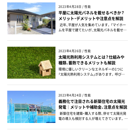
うエネルギーを減らし、さらに太陽光発電など
でエネルギーを創りだすことにより、年間のエ
2023年4月28日 / 性能
ネルギー消費量や光熱費が計算上0（ゼロ）にな
平屋に太陽光パネルを載せるべきか？
る家であり、家計にも地球にも優しい家になる
メリット・デメリットや注意点を解説
ことが最大のメリットです。 日本では「エネル
近年、平屋が人気を集めています。 「マイホー
ギー基本計画」（2014年4月閣議決定）において、
ムを平屋で建てたいが、太陽光パネルを載せて
「住宅については、2020年までに標準的な新築
も大丈夫か」と気になる人も多いのではないで
住宅で、2030年までに新築住宅の平均で「ZEH」
しょうか。 この記事では平屋に太陽光発電シス
の実現を目指す」とする政策目標を設定してい
テムを搭載するかどうか迷う人に向けて、「平
ます。 タナカホームズ（田中建設株式会社）の
屋と太陽光発電システム」のメリットとデメリ
2023年4月26日 / 性能
ZEH実績と目標 タナカホームズは、一般財団
ットを解説します。 平屋だからこそ知っておき
太陽光熱利用システムとは？仕組みや
法人 環境共創 イニシアチブ（SII）に登録さ
たい注意点もまとめました。 快適で暮らしやす
種類、蓄熱できるメリットも解説
れている”ZEHビルダー”です。 ZEHビルダー
い平屋のマイホームを建てるヒントにしてく
とは、 「2030年までに新築住宅の平均でZEHの
環境に優しいクリーンなエネルギーの1つに
ださい。 目次 1. 太陽光発電システムを導入す
実現を目指す」とする政府目標の下、自社が受
「太陽光熱利用システム」があります。 呼び方
るメリット 2. 夜間や停電の電力使用に備える
注する住宅のうちZEHが占める割合を50％以
が似ているものに「太陽光発電」がありますが、
なら蓄電池の併用がおすすめ 3. 太陽光発電シ
上とする事業目標を掲げるハウスメーカーや
まったく別のシステムです。 この記事では、太
ステムを導入するデメリット 4. 平屋ならでは
工務店などとすると定められています。 ZEH
陽光熱利用システムの仕組みや種類、メリッ
の太陽光発電のメリット 5. 平屋を建てられる
に対する国の目標 経済産業省では、 「2020年ま
ト・デメリットについて解説します。 導入を考
2023年4月24日 / 性能
土地の必要要件 6. 平屋に太陽光パネルを載せ
でにハウスメーカー等の建築する注文戸建住
えている人はぜひ参考にしてください。 目次
義務化で注目される新築住宅の太陽光
る際の注意点 7. 中国地方・山口県で平屋を建て
宅の過半数でZEHを実現すること」、 「2030年ま
1. 太陽光熱利用システムとは 2. 太陽光熱利用
発電｜メリットや補助金、注意点を解説
るならタナカホームズへご相談を 8. まとめ
でに新築住宅の平均でZEHの実現を目指すこ
システムの種類 3. 太陽光熱利用システムを導
1. 太陽光発電システムを導入するメリット マ
新築住宅を建築・購入する際、併せて太陽光発
と」を目標としています。 タナカホームズで
入するメリット 4. 太陽光熱利用システムを導
イホームに太陽光発電システムを導入するメ
電の導入も検討する人が増えてきています。 将
は、ZEHや快適に過ごせるいい家をできるだけ
入するデメリット 5. 太陽光熱利用システムの
リットには、どのようなものがあるでしょう
来的には新築住宅への太陽光発電設置が義務
多くの人に提供できるよう「適正価格」を追及
現状と今後の予測 6. 太陽光熱利用システムの
か。 3つの観点から、メリットを解説します。
化される動きもあるため、「現段階でも新築時
するとともに、これからも企業努力を続けてま
業者の選び方 7. まとめ 1. 太陽光熱利用シス
電気代を節約できる 太陽光発電システムは3つ
に導入しておいたほうがよいのでは」と考える
いります。