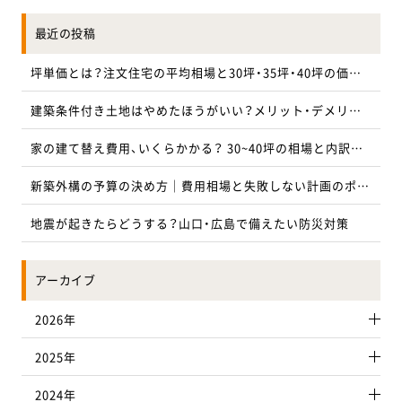
し、売電するためには、あらかじめ所定の手続
電力を停電時に使う場合は、システムを「自立
は、大きく3つあげられます。 それぞれ詳しく
レーション 9. まとめ 1. 太陽光発電とは はじ
電化製品なら何でも利用でき、売電も可能とな
きを経て、設備認定（事業計画認定）を受けなけ
運転モード」に切り替える必要があります。 切
お気軽にお問い合わせください
解説します。 住宅ローンがまとめられる 新築
めに太陽光発電の仕組みと、太陽光発電のメリ
っています。 導入コストは、太陽光熱利用シス
ればなりません。 2. 太陽光発電の設備認定・
最近の投稿
り替え作業そのものは簡単です。 万一に備え
時に導入した太陽光発電設備は、住宅付属設備
ットでもある「売電」について要点を解説しま
テムが約50万、太陽光発電が約140万円と、金額
事業計画認定とは まずは、太陽光発電の余剰電
て、覚えておくと安心でしょう。 2. 夜間や停
として扱われ、住宅ローンに含められます。 初
す。 太陽光で発電できる仕組み 太陽がもたら
に大きな差があるのも特徴です。 ※参考：実例！
力売電に必要な設備認定（事業計画認定）の概要
電時の電力使用に備えるなら蓄電池の併用が
山口店
⼭⼝サエラ展⽰場
期コストが高い設備を金利が安い住宅ローン
坪単価とは？注文住宅の平均相場と30坪・35坪・40坪の価格目安を解説
す光エネルギーが太陽光パネルに当たるとパ
太陽熱導入ガイドブック 蓄熱により夜間や雨
を理解しておきましょう。 固定価格買取制度
おすすめ 太陽エネルギーを使って発電する太
にまとめられるのは、大きなメリットです。 建
ネル内の半導体の電子が動き、電気が起きま
天でも使用可能 太陽光熱利用システムは、太陽
（FIT） 固定価格買取制度は、対象とされている
陽光発電システムは、日照がある時間帯しか稼
0120-534-938
0120-080-938
築物と同時に施工することから、改めて足場を
す。太陽光は光エネルギーを直接電気エネルギ
光発電と同じように、夜間や雨天など、太陽が
設備で生み出された再生可能エネルギーを、一
建築条件付き土地はやめたほうがいい？メリット・デメリットと注意点を解説
働しません。 夜間や悪天候時に停電した場合
組んだり、仮設工事を実施したりする必要もあ
ーに変換する発電機です。太陽光発電そのもの
出ていない、もしくは太陽の光が十分な量に達
定期間、固定価格で電力会社が買い取ってくれ
は、電力の自家供給は不可能です。 太陽光発電
りません。 施工費用も後付けより安価で済むこ
に蓄電の機能はありません。 太陽光発電の「売
していない場合には、熱を作り出せません。 た
防府店
周南店
る制度です。 Feed-in Tariff（フィード・イン・タ
システムが動かない時間帯の停電に備えるに
とが多いでしょう。 外観デザインが損なわれ
家の建て替え費用、いくらかかる？ 30~40坪の相場と内訳を徹底解説
電」とは 電力会社が太陽光発電による電力を買
だし、蓄熱装置を設置すれば、日中に作り出し
リフ）の頭文字を取り、FITと表されることもあ
は、蓄電池の用意がおすすめです。 日中、太陽
ない 新築時の設置であれば、太陽光パネルの設
い取る仕組みが「売電」です。一般住宅で発電し
た熱を蓄えておき、夜間や雨天でも利用するこ
ります。 買取価格（10kW未満）は、2023年度は1
光で発電した電力を蓄電池に溜めておけば夜
0120-834-938
0120-734-938
置を想定した配線や外観の設計が可能です。 今
た電力をまず家庭で消費し、余剰分を電力会社
とができます。 2. 太陽光熱利用システムの
新築外構の予算の決め方｜費用相場と失敗しない計画のポイント
6円です。 2022年度は17円、2021年度は19円で
間・悪天候時の停電でも電力を利用できます。
では自然と屋根に溶け込むようデザインされ
に販売する仕組みです。これを「余剰電力買取
種類 太陽光熱利用システムには、液体集熱式と
した。 ※参考：買取価格・期間等｜経済産業省支
容量が4kWh以上程度の蓄電池があれば、一般
た太陽光パネルも数多く登場しており、理想と
制度」と呼びます。売電による収入は、後ほど詳
空気集熱式の2種類があります。 それぞれにつ
宇部店
下関店
援エネルギー庁 ※参考：過去の買取価格・期間
家庭1日分程度の電力確保が可能です。 3. 太
する外観を損なわないパネルを選べる環境も
地震が起きたらどうする？山口・広島で備えたい防災対策
しく解説します。 2. 太陽光発電はコスパが
いて解説します。 液体集熱式 液体集熱式と
等｜経済産業省支援エネルギー庁 事業計画認
陽光発電システムを導入するデメリット 太陽
整ってきています。 パネルありきで重量が計算
高いといえる3つの理由 実は太陽光発電はコス
は、屋根に設置した集熱器内の不凍液を太陽光
0120-334-938
0120-634-938
定（設備認定） FITで売電価格が定められている
光発電システムはメリットの大きな設備です
されるため、耐震性も確保できて屋根への負担
パに優れています。3つの観点から、太陽光発電
で温め、循環させるシステムのことで、温水や
ため、発電した電力を売電するには事業計画認
が、デメリットもあります。 2つの観点からデ
も減らせます。 効率的な屋根の形がとれる 建
が高コスパな理由を解説します。 売電により
床暖房として利用できます。 太陽熱で温まった
定（設備認定）を受ける必要があります。 以前は
メリットを解説します。 設置費用がかかる 太
アーカイブ
築と同時進行のため、建物の設計自体を太陽光
岩国店
広島西店
イニシャルコストが回収できる ガスや灯油な
不凍液が蓄熱槽内の水を熱し、お湯を作りま
「設備認定」と呼ばれていましたが、2017年4月
陽光パネルの設置費用は、年々下落していま
発電向けに作成するという選択も可能です。 後
どは、設備にも使用にも費用がかかります。一
す。 温度が低い場合は、補助ボイラーを使って
の改正FIT法により、「事業計画認定」へ名称変
す。 とはいえ、いまだ一戸建て住宅向けの太陽
付けの場合、屋根が太陽光発電に適していなく
方、太陽光発電は売電収入を設置費用の回収に
適温にして使用する仕組みです。 集熱器には平
2026年
0120-084-900
0120-087-200
更されました。 法改正後は、設備の効率や要件
光発電設備の設置には、100万～150万円程度の
ても変更できませんが、新築時の導入であれ
充当できます。近年太陽光発電の設置費用は下
板型と真空管型があり、以下のような特徴があ
ではなく、事業計画の確実性が審査されるよう
費用が必要です。 平屋の大きな屋根を利用し大
ば、屋根の形や向き、太陽光発電設備の設置範
降傾向にあり、初期費用を回収しやすくなって
ります。 ・平板型集熱器：設置に傾斜角度が必
になっています。 3. 事業計画認定の申請に
容量のパネルを載せる場合は、費用がさらにか
2025年
囲などを調整し、最適な発電効率を実現できま
広島中央店
東広島店
いる点もコスパが高い理由です。 寿命が長く、
要。真空管型に比べて安価 ・真空管型集熱器：水
必要な書類 事業計画認定を申請する前に、必要
さむかもしれません。 「初期費用0円のリース
す。 保証についても、屋根とセットで考慮され
頻繁な交換費用が不要 太陽光発電設備は一度
平に設置できる。平板型に比べて高価 いずれ
な書類を確認し準備しておくとスムーズに手
を利用する」「太陽光発電設備向けの補助金を
るケースがほとんどです。 3. 新築に太陽光発
082-569-9858
0120-081-300
設置すると、動かす必要がないシステムです。
2024年
も、集熱器と蓄熱槽は一体型ではないため、家
続きを進められます。 必要書類とは 住宅用太
利用する」など、導入コストを減らせる手段も