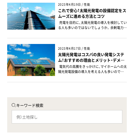
テムとは 太陽光熱利用システムとは、太陽の光
の方法で電気代節約に貢献します。 まず、発電
人が多いのでしょう。 この記事では、新築時の
2023年4月19日 / 性能
エネルギーを熱に変えるシステムのことです。
した電力を自家消費するため、電力会社からの
太陽光発電設置のメリット・デメリットや、活
これで安心！太陽光発電の設備認定をス
太陽集熱器を、家の屋根や屋上、外壁などに設
電気購入量を減らします。 自家消費して余った
用できる補助金などについて解説します。 ぜひ
ムーズに進める方法とコツ
置し、温水や温風を作り出し、給湯や暖房に利
電力（余剰電力）を電力会社に売却し、収入も得
参考にしてください。 目次 1. 注目される新築
用します。 省エネ対策としても有効なシステム
売電を目的に、太陽光発電の導入を検討してい
られます。 一般家庭向けの太陽光発電システム
住宅への太陽光発電の設置義務化 2. 新築に太
で、住宅はもちろん、ホテルや旅館、医療機関、
る人も多いのではないでしょうか。 余剰電力の
は設置から10年間の固定価格売電が可能です。
陽光発電を設置するメリット 3. 新築に太陽光
福祉施設などにも設置されています。 太陽光
売電には、設備認定（事業計画認定）が必要で
これを「FIT（電力固定価格買取制度）」と呼びま
発電を設置するデメリット 4. 新築の太陽光発
熱利用システムの仕組み 現在、普及しているも
す。 この記事では、認定申請に必要な書類や申
す。 毎月の「再エネ賦課金（固定買取制度を支え
電における設置費用の目安 5. 新築の太陽光発
のには太陽熱温水器とソーラーシステムがあ
し込み方法を詳しく解説します。 太陽光発電の
るお金）」は、電力使用量に応じて上がります。
電設置への補助金 6. 太陽光発電の新築導入の
ります。 いずれも、燃料や電力はほぼ使用せ
導入について、設置後に後悔するケースも少な
自家発電・自家消費により再エネ賦課金も削減
2023年4月17日 / 性能
流れ 7. 太陽光発電を導入する際の注意点 8. 山
ず、太陽の熱を主に利用して温水や温風を作り
くないため、導入前に理解しておきたい注意点
可能です。 ZEHをはじめとする省エネ住宅が
太陽光発電はコスパの良い発電システ
口県で太陽光発電の新築住宅を建てるには 9.
ます。 太陽熱温水器の場合は、集熱器に貯湯槽
もあわせて確認しておきましょう。 目次 1. 太
建てられる 現在、政府主導で補助金も用意しエ
ム！おすすめの理由とメリット・デメリ
まとめ 1. 注目される新築住宅への太陽光発電
が組み込まれており、満水状態のときには400
陽光発電の「売電」には設備認定が必要 2. 太陽
ネルギー使用量の少ない省エネ住宅の普及が
の設置義務化 太陽光発電は、太陽電池を用いて
ットを解説
電気代の高騰をきっかけに、マイホームへの太
㎏ほどになるのが特徴です。 そのため、既存住
光発電の設備認定・事業計画認定とは 3. 事業計
進められています。 エネルギー収支を実質的に
太陽光を電力に変える発電システムです。 エネ
陽光発電設備の導入を考える人も多いのでは
宅への太陽熱温水器の取り付けも可能ですが、
画認定の申請に必要な書類 4. 設備認定（事業計
ゼロにする「ZEH（ネット・ゼロ・エネルギー・ハ
ルギー源が枯渇する心配もなく、発電時にCO2
ないでしょうか。一方で太陽光発電は本当にコ
家が太陽熱温水器の荷重に耐えられる作りで
画認定）の申請方法 5. 太陽光発電の設備認定の
ウス）」は省エネ住宅の代表例です。 省エネ住宅
（二酸化炭素）を発生しないことから、脱炭素化
スパが良いのか気になるかもしれません。 この
あることが必要条件となります。 太陽光熱利
注意点 6. 太陽光発電設置で後悔しないために
には、エネルギーを自家創出する設備が欠かせ
に貢献する再生可能エネルギーの1つとして注
記事では太陽光発電のコスパについて、詳しく
用システムと太陽光発電の違い 東京都環境局
は 7. 山口県で太陽光発電で設備認定しよう
ません。 太陽光発電システムは補助金がつく省
目が高まっています。 東京都では、2025年4月
解説します。マイホームに太陽光発電設備を導
によると、太陽光熱利用システムは太陽の光エ
8. まとめ 1. 太陽光発電の「売電」には設備認
エネ住宅の建築を可能にします。 住宅のエネル
から都内で新築される一戸建て住宅に対して、
入するか決めるヒントにしてください。 目次
ネルギーを熱に変える設備のことで、変換効率
定が必要 売電とは、太陽光発電の余剰電力を電
ギー使用量を可視化できる「HEMS」も導入すれ
太陽光発電の設置を義務化することが発表さ
1. 太陽光発電とは 2. 太陽光発電はコスパが高
は45～60％といわれています。 生み出された
力会社に買い取ってもらうことです。 現在、日
ば、エネルギーの使い方が把握できさらなる節
キーワード検索
れました。 ほかの地域についても、今後は義務
いといえる3つの理由 3. 太陽光発電の導入で得
熱の主な用途は、給湯、暖房、冷房に限られま
本では、一般送配電事業者が「一定価格」で「一
電意識にもつながります。 災害時にも電力を
化が促進されるものと予想されています。 参
られるメリット 4. 知っておきたい太陽光発電
す。 対して、太陽光発電は太陽の光エネルギー
定期間」買い取ることを国が保証する「再生可
確保できる 太陽光発電システムは、災害時にも
考：2025年4月から太陽光発電設置義務化に関
のデメリット 5. 太陽光発電の売電制度（固定価
を電気に変える発電方法で、変換効率は15～2
能エネルギーの固定価格買取制度」が実施され
威力を発揮します。 災害などで停電した場合で
する新たな制度が始まります｜東京都 2. 新築
格買取制度）とは 6. コスパの高い太陽光発電の
0％と太陽光熱利用システムよりも変換効率は
ています。 つまり、太陽光発電設備を導入すれ
も、日が出でいるだけで電力を自家発電・自家
に太陽光発電を設置するメリット 新築時に太
選び方 7. 太陽光パネルをコスパよく導入する
低いものの、汎用性の高さが特徴です。 生み出
ば、一定期間安定した収入が得られます。 ただ
供給できるためです。 太陽光パネルが発電した
陽光発電を設置した場合に得られるメリット
ために 8. 山口県における太陽光の発電シミュ
されたエネルギーは「電気」として使えるため、