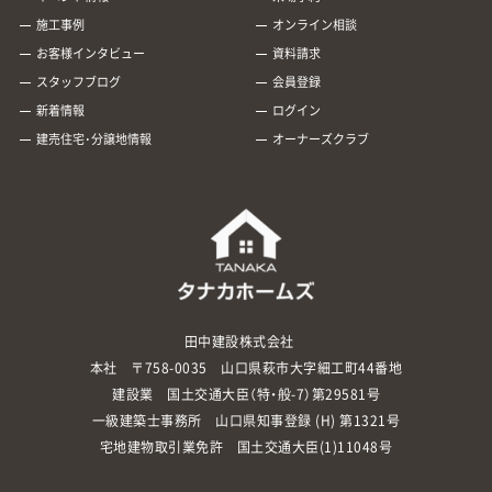
で申請は受け付けられますが、まだ審査は始ま
希望する場合は、十分な土地面積が確保できる
ット・ゼロ・エネルギー・ハウス（ZEH）化等支援
ために、定期点検も大切です。 5. 太陽光発電
に比べると、補助金制度が少なかったり、補助
っていません。 申請手続きを進めたあとに同メ
かチェックしておきましょう。 6. 平屋に太
施工事例
オンライン相談
事業｜環境省 こどもエコすまい支援事業 こど
の売電制度（固定価格買取制度）とは 太陽光で
金額が少なかったりする傾向にありますが、導
ールに届く「承認確認」メールにて、承諾手続き
陽光パネルを載せる際の注意点 平屋住宅を建
もエコすまい支援事業は、エネルギー価格高騰
発電した電力を電力会社に売る売電制度につ
入の際は調べてみることをおすすめします。
お客様インタビュー
資料請求
が案内されます。 認定申請一覧より申請IDで検
て太陽光発電設備を搭載する場合、着工前に確
の影響を受けやすい子育て世帯・若者夫婦世帯
いて、制度の仕組みと注意点を解説します。 家
災害時にも使える 太陽光熱利用システムは、太
索し、「承諾」をクリックすると、ようやく申請
認しておきたい点があります。 注意点を2つ解
が、省エネ性能の高い新築住宅を取得したり、
スタッフブログ
会員登録
庭の太陽光発電なら余剰売電ができる 2020年
陽の光があればエネルギーを作り出すことが
の完了です。 ⑥認定通知書を受け取る 審査を
説します。 周囲に高い建物がないか確認する
リフォームを実施したりする際に支援する事
以降、一般住宅に設置する太陽光発電設備（10k
できるため、災害時に利用できるメリットがあ
新着情報
ログイン
通過し、認定されると「認定通知書」が発行され
まず周囲の建物の高さを確認しましょう。 軒高
業です。 18歳未満の子どもがいる家庭か、いず
W未満）は余剰売電の契約が可能です。発電し
ります。 停電や断水時であっても、貯湯槽にお
ます。 経済産業省の認定を受けたことを証明す
が低くなる平屋は、家の周囲の建物により日照
れかが39歳以下である夫婦がZEHレベルの家
建売住宅･分譲地情報
オーナーズクラブ
た電力はまず自家消費します。自家消費してさ
湯が貯まっていればそのまま利用することが
るもので、固定価格買取制度で電気を売るため
が遮られやすいためです。 日照がないと、せっ
を新築・購入する場合、100万円/戸が給付され
らに余った電力を、電力会社が買い取り代金を
可能です。 飲用には向きませんが、非常時であ
に提出必須とされている書類です。 売電価格
かく太陽光パネルを載せても十分に発電でき
ます。 参考：こどもエコすまい支援事業｜国土
家庭に支払う仕組みです。 産業用発電に区分さ
っても温かいお湯が使えたり、床暖房が使えた
は、認定通知書に記載されている「認定日」によ
ない可能性があります。 高い建物がない場合
交通省 6. 太陽光発電の新築導入の流れ 新築
れる10kW以上の発電設備なら、発電した電力
りするのは、精神的な安心感につながります。
って決まります。 申請から認定までに年度をま
は、将来的に建つ可能性があるかどうかもチェ
時に太陽光発電を導入する場合には、どのよう
を全て販売する「全量売電」も選択できます。
住宅ローンを利用できる 太陽光熱利用システ
たいだ場合には、翌年度の売電価格が適応され
ックしましょう。 将来の土地の様子は、用途地
な手順が必要なのでしょうか。 事前に導入の流
固定買取期間が終わると買取価格が下がる 余
ムは、リフォームの場合はリフォームローン、
るということです。 5. 太陽光発電の設備認
域を見るとある程度予測できます。 「第一種／
れを把握しておきましょう。 太陽光発電の設
剰売電の買取価格は、契約から10年間は固定で
新築の場合は住宅ローンの対象になります。 金
定の注意点 太陽光発電の設備認定を受ける際
第二種低層住居専用地域」は建物の高さ制限が
置契約 新築時に太陽光発電を導入する場合に
す。これを「固定価格買取制度」と呼びます。売
融機関においても、環境に優しいエネルギーに
には、注意しておきたい点もあります。 申請前
つくため、将来的にも安心度が高いでしょう。
は、ハウスメーカーとの契約と同タイミングで
電開始から10年経過すると固定価格での買取
対して優遇する動きが出ており、対象となる設
に把握し、留意しておきましょう。 認定通知書
反射光が近隣の迷惑にならないか確認する 太
太陽光発電の設置も契約します。 早い段階で、
が終了し、変動価格での買取に移行します。変
備にかかる金利を低くするといった措置をし
の提出忘れに注意 申請書類の提出が完了した
陽光パネルの反射光が近隣住宅の迷惑になら
太陽光発電は取り扱っているか、メーカーは限
動買取になると、一般的に買取価格は下がりま
ているところもあります。 4. 太陽光熱利用
ところで安心してしまいがちですが、まだ手続
ないかも確認します。 軒高の低い平屋は、太陽
田中建設株式会社
定されるのかを質問しておくとよいでしょう。
す。 買取価格は年々下落してはいますが、まだ
システムを導入するデメリット 太陽光熱利用
きが残っています。 認定通知書を電力会社に提
光パネルの反射光が近隣住宅の2階や3階に入
取り扱い先以外の設備を導入したり、別の太陽
本社 〒758-0035 山口県萩市大字細工町44番地
売電によるイニシャルコストは回収可能だと
システムにはデメリットもあります。デメリッ
出しない限り、電気を買い取ってもらえませ
り込み「光害」となるおそれがあるためです。
光発電設置業者を利用したりする場合には、連
言われます。 売電より自家消費を目的に太陽
トについて解説します。 太陽が当たらないと
ん。 せっかく大変な思いをしながら申請して
建設業 国土交通大臣（特・般-7）第29581号
太陽光の入射角は季節によって異なります。 施
携が取れるかどうかの確認も必要です。 新築
光発電を導入しても良い 電気代節約のために、
きは費用対効果が悪い 太陽光熱利用システム
も、最後のステップを忘れてしまえば収入には
工会社と相談し、季節ごとの反射角度をチェッ
住宅の完成・入居 補助金を活用する場合には、
一級建築士事務所 山口県知事登録 (H) 第1321号
売電ではなく自家消費を目的に太陽光発電を
は、太陽の熱を利用するため、太陽が当たらな
つながらないため、最後まで気を抜かずに進め
クしておくと安心です。 長く安心して住み続け
完成が補助金の申請時期に間に合うかどうか
導入するのもおすすめです。 太陽光パネルは設
いときはエネルギーを作り出せず、費用対効果
宅地建物取引業免許 国土交通大臣(1)11048号
ましょう。 メンテナンス費用に注意 FIT認定で
るためにも、近隣の住民とははじめからよい関
も確認しておかなければなりません。 申請を代
置から30年は持つといわれています。つまり30
が悪くなります。 そのため、設置場所は十分に
は、住宅用太陽光発電にもメンテナンスが義務
係を築く努力をしておきましょう。 7. 中国
行してもらえる場合でも、しっかりと進捗を把
年間は発電を確保できるということです。設置
検討が必要です。 日照時間が短い方向に設置し
づけられています。 点検頻度の定めはないもの
地方・山口県で平屋を建てるならタナカホーム