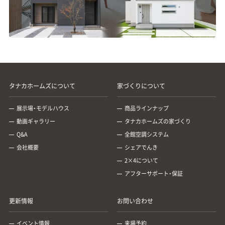
まっても、家庭で電力を利用できます。蓄電池
がる、クリーンでエコな暮らしができます。 光
義でなければなりません。 ②申請画面から設
の度に足場を組まなければなりません。 足場を
す。 太陽光発電の導入件数は増加傾向にあり、
を併用すれば、夜間の電力利用も可能になりま
熱費を削減できる 太陽光熱利用システムの利
備認定申請区分を選択 申請画面にて、「発電設
組む費用や手間もかかり、メンテナンスにかか
それにともなって設備の価格も年々下がって
す。 住宅の断熱効果が高まる 屋根の上に乗る
用用途は給湯と暖房に限られますが、補助熱源
備区分」「出力区分」「設備利用者区分」をそれぞ
る総額が上がります。 平屋なら、足場を組まず
きてはいるものの、依然、高額であるといえる
太陽光パネルは、屋根の断熱効果を強化しま
として有効に利用できます。 テレビや照明、ガ
れリストから選択する形で入力します。 一般的
に屋根に上がってメンテナンスが可能です。 平
でしょう。 参考：第82回 調達価格等算定委員会
す。夏は直射日光による熱が室内に入るのを遮
スコンロなど、給湯と暖房以外の設備には太陽
な住宅用太陽光発電の場合の選択区分は、以下
屋の方がメンテナンスにかかる費用も手間も
資料1 太陽光発電について｜資源エネルギー庁
り、冬は室内の暖かい空気が外に逃げるのを防
光熱利用システムは使えませんが、家全体の電
のとおりです。 ・発電設備区分：太陽光 ・出
節約できるのです。 屋根の断熱性能が向上す
導入後の維持費やメンテナンス費 太陽光発電
ぐ効果があります。住宅全体の断熱性能が上が
気代・ガス代の削減が可能です。 一般的に、熱
力区分：10kW未満（太陽光発電設備のみ） ・設
る 2階の居室がなく、屋根からの温度が直に室
を長く安全に使用するためには、定期的な点検
る点も、見逃せないメリットです。 4. 知って
を発生させるシステムには大きなエネルギー
備利用者区分：自ら太陽光発電設備を設置され
内に伝わりやすいのが平屋の特徴です。 とくに
やメンテナンスが必要です。 資源エネルギー庁
おきたい太陽光発電のデメリット 太陽光発電
が必要になるため、給湯や暖房などの「熱」が必
る方 ③申請項目の入力 設備情報（発電設備の
真夏は屋根からの熱で室内が暑くなりやすい
によると、定期点検（3～5年に1回を推奨）費用
にはデメリットもあります。押さえておきたい
要なところをカバーできると、光熱費を大きく
出力（kW）、発電設備の名称、太陽光発電設備の
といわれます。 ところが太陽光パネルを設置す
は3.5万円程度、パワーコンディショナーの交換
3つの観点から、デメリットを解説します。 導
タナカホームズについて
家づくりについて
削減することができます。 面積が限られてい
設置形態など）や事業者登録（事業者名（姓・名）、
ると、パネルが屋根に当たる直射日光を遮って
（約20年間に1度）は29.2万円程度が一般的な相
入コストがかかる 一般住宅用の太陽光発電設
ても導入できる 太陽光熱利用システムはエネ
住所、電話番号、メールアドレス）、発電設備設
くれます。 太陽光パネルが断熱材の役割を果た
場とされており、年間運転維持費に換算する
備の導入には、100万円以上ともいわれる費用
ルギー変換効率が高いため、設備の面積は狭く
置場所に係る情報の入力が必要です。 入力画面
してくれるため、住宅全体の断熱性能が向上し
展示場・モデルハウス
商品ラインナップ
と、約4,670円/kW/年となります。 参考：第82回
がかかります。ただし太陽光発電設備の導入費
ても十分な効果が期待できます。 液体集熱式の
の右側に、注意事項が記載されています。 誤り
ます。 太陽光パネルにより屋根からの熱伝導が
調達価格等算定委員会 資料1 太陽光発電につい
用は年々安くなっており、太陽光発電専用の
太陽光熱利用システムであれば、屋根の面積が
動画ギャラリー
タナカホームズの家づくり
のないよう、よく確認しながら入力を進めてく
抑えられ、光熱費の節約も可能です。 5. 平屋
て｜資源エネルギー庁 5. 新築の太陽光発電設
「ソーラーローン」を使っての負担軽減も可能
狭くても載せやすく、家のデザインを損なうこ
ださい。 ④必要書類を添付 申請項目の入力画
を建てられる土地の必要要件 住宅建築は建ぺ
置への補助金 再生可能エネルギーの普及推進
Q&A
全館空調システム
です。 想定通りに発電するとは限らない 自然
とも少ないです。 空気集熱式の場合は設計段階
面で「保存して次へ進む」をクリックしても、ま
い率（敷地面積に対する建築面積の割合）を考え
を目的とする補助金のなかから、新築住宅の太
エネルギーを使った発電ゆえに、発電量は天候
での設置が必要になりますが、屋根や壁面を効
会社概要
シェアでんき
だ申請はされていません。 書類の添付が必要で
なければなりません。 平屋には「平屋を建てら
陽光設置で活用できるものを紹介します。 ZE
の影響を受けます。日当たりが悪くても発電量
率よく利用しての設置が可能です。 補助金や
す。 1項目にいくつものファイルを添付できな
れる土地」が必要です。 80坪・建ぺい率50％の
H（ゼッチ）補助金 ZEHとは、断熱性能の強化や
2×4について
が増えにくく、想定通りに発電しないという後
助成金が受けられることがある 太陽光熱利用
いため、PDFかZIPファイルでまとめて提出し
土地を考えてみましょう。 この土地に建てられ
省エネ設備・太陽光発電の導入によって、家の
悔をする可能性も考えられます。設置場所の年
システムは、再生可能エネルギーである太陽光
アフターサポート・保証
ます。 1ファイルの容量は10MB未満です。 必須
る家の建築面積は40坪です。 2階建なら1・2階
年間消費エネルギーをゼロに近づける住宅の
間発電シミュレーションをしておくようにし
を利用するシステムです。 国は再生可能エネル
マークの有無にかかわらず、必要なものはもれ
とも40坪の総2階で、延べ床面積80坪の家を建
ことです。 国は、ZEHの定義を満たす住宅に対
ましょう。 定期的なメンテナンスが必要 太陽
ギーの普及を推進しているため、再生可能エネ
なく添付しましょう。 ⑤申請IDを保存し、承諾
てられます。 ところが2階がない平屋では、延
し55万円/戸、ZEH以上に省エネを実現し、設備
光パネルは20～30年、パワーコンディショナー
ルギーの設置に補助金や助成金を設定してい
コードを入力 登録が完了すると、「申請ID」が発
べ床面積40坪の家が建築可能な最大サイズで
更新情報
お問い合わせ
の効率的運用によって再エネの自家消費率拡
は15年前後で寿命がきます。比較的長持ちする
る場合もあります。 また、国の制度が利用でき
行され、登録したメールアドレスに「ユーザ登
す。 建ぺい率50％の土地に平屋80坪を建てる
大を目指した戸建住宅（ZEH＋）に対しては、10
設備とはいえ、修理・交換の費用がかかる点は
ない場合も、自治体などが補助金制度を用意し
録確認」メールが届きます。 実は、4のステップ
場合、160坪の土地が必要になります。 平屋を
0万円/戸を給付しています。 参考：戸建住宅ネ
押さえておきましょう。安全と発電品質確保の
ているケースもあります。 太陽光発電システム
イベント情報
来場予約