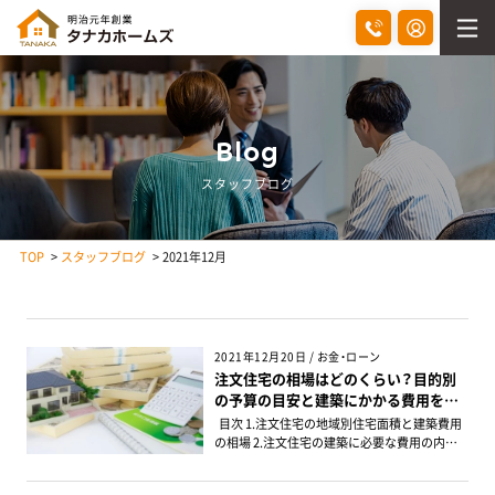
Blog
スタッフブログ
TOP
スタッフブログ
2021年12月
2021年12月20日 / お金・ローン
注文住宅の相場はどのくらい？目的別
の予算の目安と建築にかかる費用を解
説
目次 1.注文住宅の地域別住宅面積と建築費用
の相場 2.注文住宅の建築に必要な費用の内訳
3.注文住宅の予算の目安 4.注文住宅の建築費用
を抑える方法 5.注文住宅を発注する際はアフ