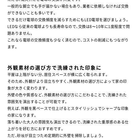
一般的な脚立でも手が届かない場合もあり、業者に依頼しなければ交換
防府店
周南店
ができないことも多いです。
できるだけ電球の交換頻度を減らすためにもLED電球を選びましょう。
0120-834-938
0120-734-938
LEDなら従来の電球よりも長寿命なので、交換は8〜10年に1度程度で問
題ありません。
宇部店
下関店
これなら電球の交換頻度も少なく済むので、コストの削減にもつながり
ます。
0120-334-938
0120-634-938
岩国店
広島西店
外観素材の選び方で洗練された印象に
0120-084-900
0120-087-200
平屋は上階がない分、居住スペースが横に広く取られます。
そのため、外観がより目立ちやすく、外観素材の選び方によって家の印
広島中央店
東広島店
象が大きく変わります。
外壁の色や質感など、外観素材の選び方にこだわることで、洗練された
082-569-9858
0120-081-300
雰囲気を演出することが可能です。
例えば、外観を黒ベースで仕上げるとスタイリッシュでシャープな印象
福山店
福山北店
の家になります。
落ち着いた大人の雰囲気も演出できるので、洗練された重厚感のある仕
0120-084-330
084-966-9181
上がりを好む方におすすめです。
ただ、砂埃が目立つため定期的に外壁を掃除しましょう。