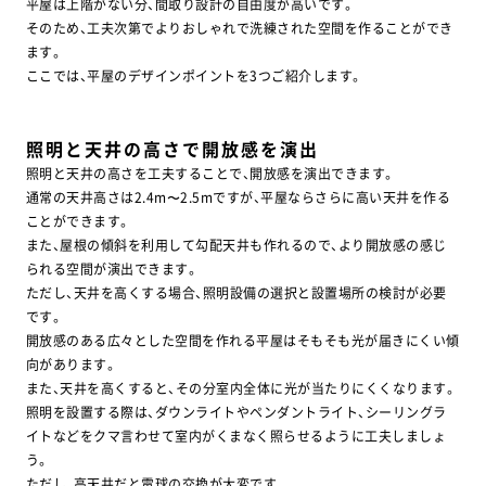
平屋は上階がない分、間取り設計の自由度が高いです。
そのため、工夫次第でよりおしゃれで洗練された空間を作ることができ
ます。
ここでは、平屋のデザインポイントを3つご紹介します。
照明と天井の高さで開放感を演出
照明と天井の高さを工夫することで、開放感を演出できます。
通常の天井高さは2.4m〜2.5mですが、平屋ならさらに高い天井を作る
ことができます。
また、屋根の傾斜を利用して勾配天井も作れるので、より開放感の感じ
られる空間が演出できます。
ただし、天井を高くする場合、照明設備の選択と設置場所の検討が必要
です。
開放感のある広々とした空間を作れる平屋はそもそも光が届きにくい傾
向があります。
お気軽にお問い合わせください
また、天井を高くすると、その分室内全体に光が当たりにくくなります。
照明を設置する際は、ダウンライトやペンダントライト、シーリングラ
イトなどをクマ言わせて室内がくまなく照らせるように工夫しましょ
山口店
⼭⼝サエラ展⽰場
う。
0120-534-938
0120-080-938
ただし、高天井だと電球の交換が大変です。