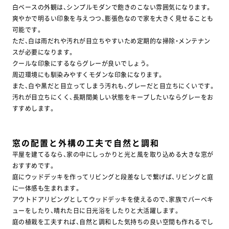
萩･長門店
益田店
白ベースの外観は、シンプルモダンで飽きのこない雰囲気になります。
爽やかで明るい印象を与えつつ、膨張色なので家を大きく見せることも
0120-134-938
0120-335-938
可能です。
ただ、白は雨だれや汚れが目立ちやすいため定期的な掃除・メンテナン
萩本社
スが必要になります。
0838-22-1394
クールな印象にするならグレーが良いでしょう。
周辺環境にも馴染みやすくモダンな印象になります。
また、白や黒だと目立ってしまう汚れも、グレーだと目立ちにくいです。
汚れが目立ちにくく、長期間美しい状態をキープしたいならグレーをお
すすめします。
窓の配置と外構の工夫で自然と調和
平屋を建てるなら、家の中にしっかりと光と風を取り込める大きな窓が
おすすめです。
庭にウッドデッキを作ってリビングと段差なしで繋げば、リビングと庭
に一体感も生まれます。
アウトドアリビングとしてウッドデッキを使えるので、家族でバーベキ
ューをしたり、晴れた日に日光浴をしたりと大活躍します。
庭の植栽を工夫すれば、自然と調和した気持ちの良い空間も作れるでし