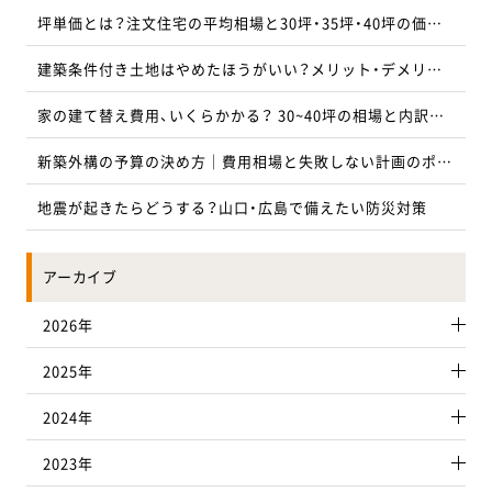
お気軽にお問い合わせください
坪単価とは？注文住宅の平均相場と30坪・35坪・40坪の価格目安を解説
建築条件付き土地はやめたほうがいい？メリット・デメリットと注意点を解説
山口店
⼭⼝サエラ展⽰場
0120-534-938
0120-080-938
家の建て替え費用、いくらかかる？ 30~40坪の相場と内訳を徹底解説
防府店
周南店
新築外構の予算の決め方｜費用相場と失敗しない計画のポイント
0120-834-938
0120-734-938
地震が起きたらどうする？山口・広島で備えたい防災対策
宇部店
下関店
アーカイブ
0120-334-938
0120-634-938
2026年
岩国店
広島西店
2025年
0120-084-900
0120-087-200
2024年
広島中央店
東広島店
2023年
082-569-9858
0120-081-300