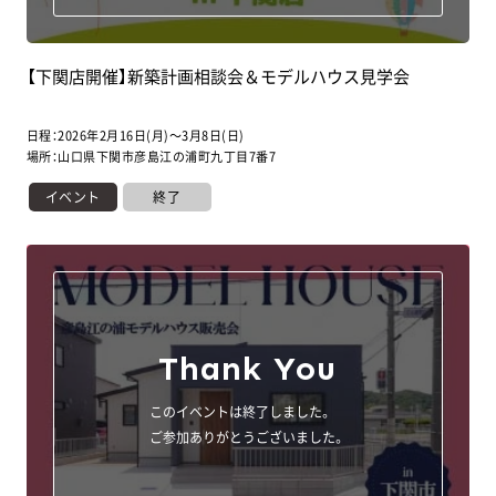
【下関店開催】新築計画相談会＆モデルハウス見学会
日程：2026年2月16日(月)～3月8日(日)
場所：山口県下関市彦島江の浦町九丁目7番7
イベント
終了
Thank You
お気軽にお問い合わせください
このイベントは終了しました。
ご参加ありがとうございました。
山口店
⼭⼝サエラ展⽰場
0120-534-938
0120-080-938