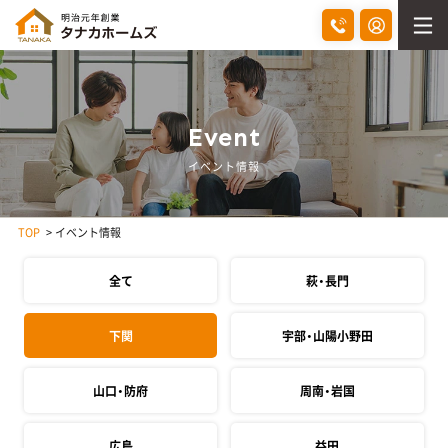
Event
イベント情報
TOP
イベント情報
全て
萩・長門
下関
宇部・山陽小野田
山口・防府
周南・岩国
広島
益田