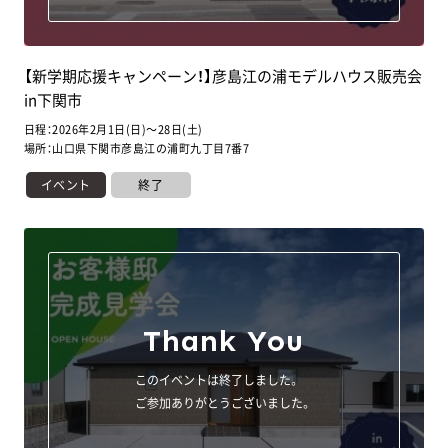
防府店
周南店
0120-834-938
0120-734-938
【新学期応援キャンペーン！】彦島江の浦モデルハウス販売会
in下関市
宇部店
下関店
日程：2026年2月1日(日)～28日(土)
0120-334-938
0120-634-938
場所：山口県下関市彦島江の浦町九丁目7番7
イベント
終了
岩国店
広島西店
0120-084-900
0120-087-200
広島中央店
東広島店
082-569-9858
0120-081-300
Thank You
福山店
福山北店
このイベントは終了しました。
0120-084-330
084-966-9181
ご参加ありがとうございました。
萩･長門店
益田店