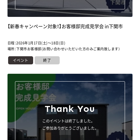
0120-134-938
0120-335-938
萩本社
【新春キャンペーン対象！】お客様邸完成見学会 in下関市
0838-22-1394
日程：2026年1月17日(土)～18日(日)
場所：下関市お客様邸(お問い合わせいただいた方のみご案内致します）
イベント
終了
Thank You
このイベントは終了しました。
ご参加ありがとうございました。