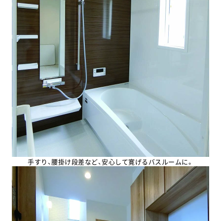
岩国店
広島西店
0120-084-900
0120-087-200
広島中央店
東広島店
082-569-9858
0120-081-300
福山店
福山北店
0120-084-330
084-966-9181
萩･長門店
益田店
0120-134-938
0120-335-938
手すり、腰掛け段差など、安心して寛げるバスルームに。
萩本社
0838-22-1394