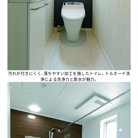
お気軽にお問い合わせください
山口店
⼭⼝サエラ展⽰場
汚れが付きにくく、落ちやすい加工を施したトイレ。トルネード洗
浄による洗浄力と節水が魅力。
0120-534-938
0120-080-938
防府店
周南店
0120-834-938
0120-734-938
宇部店
下関店
0120-334-938
0120-634-938