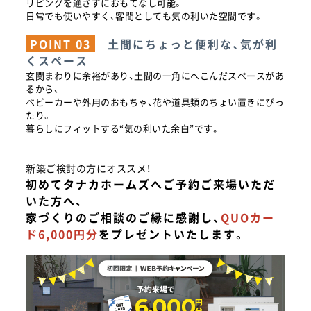
リビングを通さずにおもてなし可能。
日常でも使いやすく、客間としても気の利いた空間です。
POINT 03
土間にちょっと便利な、気が利
くスペース
玄関まわりに余裕があり、土間の一角にへこんだスペースがあ
るから、
ベビーカーや外用のおもちゃ、花や道具類のちょい置きにぴっ
たり。
暮らしにフィットする“気の利いた余白”です。
新築ご検討の方にオススメ！
初めてタナカホームズへご予約ご来場いただ
いた方へ、
家づくりのご相談のご縁に感謝し、
QUOカー
ド
6,000円分
をプレゼントいたします。