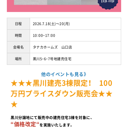
日程
2026.7.18(土)～20(月)
時間
10：00~17：00
会場名
タナカホームズ 山口店
場所
黒川5・6・7号地建売住宅
他のイベントも見る》
★★★黒川建売3棟限定！ 100
万円プライスダウン販売会★★
★
黒川分譲地にて販売中の建売住宅3棟を対象に、
“価格改定“
を実施いたします。