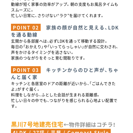
動線が短く家事の効率がアップ。朝の支度もお風呂タイムも
スムーズに。
忙しい日常に、さりげない“ラク”を届けてくれます。
POINT 02
家族の顔が自然と見える、LDK
を通る動線
玄関から各部屋へは、必ずLDKを通って移動する設計。
毎日の「おかえり」や「いってらっしゃい」が自然に交わされ、
声をかけるタイミングを逃さない。
家族のつながりをそっと育む間取りです。
POINT 03
キッチンからのひと声が、ちゃ
んと届く家
キッチンと各居室のドアの距離が近いから、「ごはんできた
よ」がすぐ届く。
料理をしながら、ふとした会話が生まれる距離感。
忙しい日々の中でも、つながりを感じられる心地よい配置で
す。
黒川7号地建売住宅
←物件詳細はコチラ！
4LDK / 27坪 / 平屋 / Compact Style