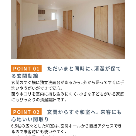
POINT 01
ただいまと同時に、清潔が保て
る玄関動線
玄関のすぐ横に独立洗面台があるから、外から帰ってすぐに手
洗いやうがいができて安心。
菌やホコリを室内に持ち込みにくく、小さな子どもがいる家庭
にもぴったりの清潔設計です。
POINT 02
玄関からすぐ和室へ。来客にも
心地いい間取り
6.5帖の広々とした和室は、玄関ホールから直接アクセスでき
るので来客時にも使いやすく、