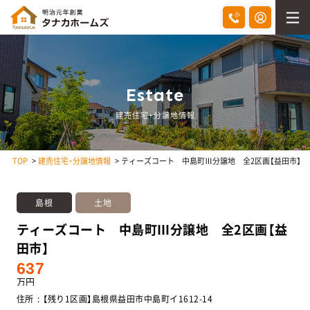
Estate
建売住宅・分譲地情報
TOP
建売住宅・分譲地情報
ティーズコート 中島町Ⅲ分譲地 全2区画【益田市】
島根
土地
ティーズコート 中島町Ⅲ分譲地 全2区画【益
田市】
637
万円
住所
【残り1区画】島根県益田市中島町イ1612-14