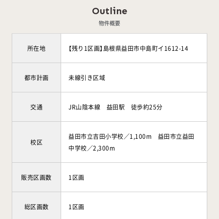
Outline
物件概要
所在地
【残り1区画】島根県益田市中島町イ1612-14
都市計画
未線引き区域
交通
JR山陰本線 益田駅 徒歩約25分
益田市立吉田小学校／1,100m 益田市立益田
校区
中学校／2,300m
販売区画数
1区画
総区画数
1区画