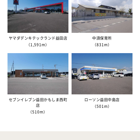
ヤマダデンキテックランド益田店
中須保育所
（1,591m）
（831m）
セブンイレブン益田かもしま西町
ローソン益田中島店
店
（501m）
（510m）